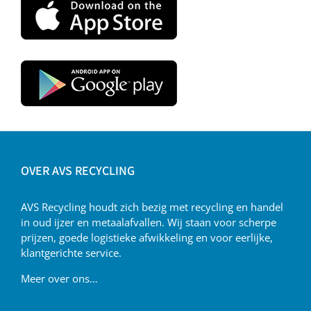
OVER AVS RECYCLING
AVS Recycling houdt zich bezig met recycling en handel
in oud ijzer en metaalafvallen. Wij staan voor scherpe
prijzen, goede logistieke afwikkeling en voor eerlijke,
klantgerichte service.
Meer over ons…