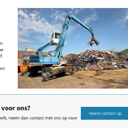
en
uw
f.
en!
 voor ons?
Neem contact op
wilt, neem dan contact met ons op voor