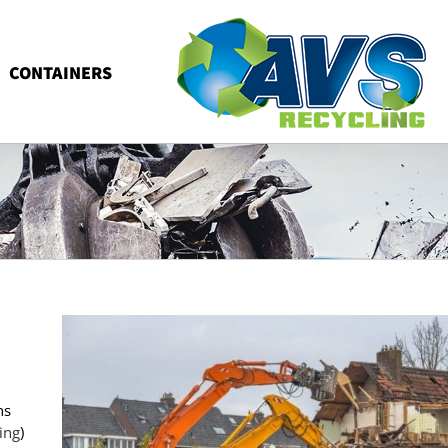
CONTAINERS
ns
ing
)