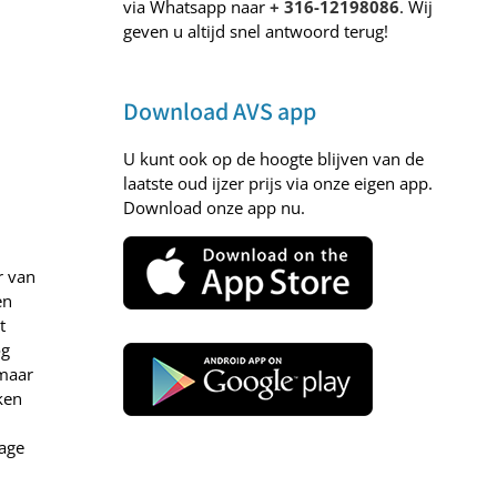
via Whatsapp naar
+ 316-12198086
. Wij
geven u altijd snel antwoord terug!
Download AVS app
U kunt ook op de hoogte blijven van de
laatste oud ijzer prijs via onze eigen app.
Download onze app nu.
r van
en
t
og
 maar
ken
rage