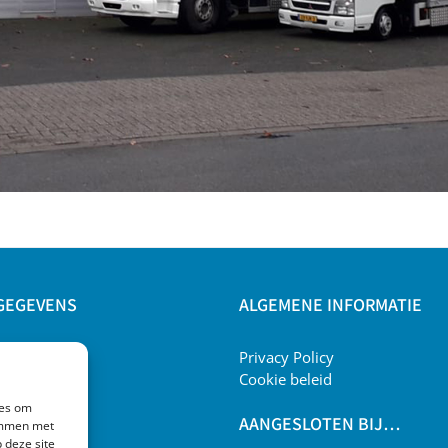
GEGEVENS
ALGEMENE INFORMATIE
ling
Privacy Policy
sweg 6
Cookie beleid
jverdal
ies om
AANGESLOTEN BIJ…
temmen met
12198086
 deze site