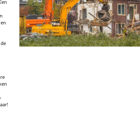
Een
en
 en
 de
re
rken
p
aar!