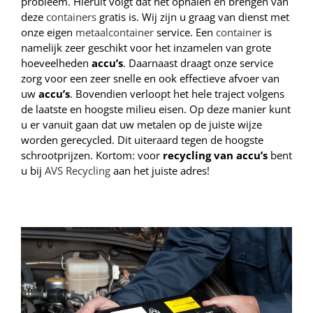
probleem. Hieruit volgt dat het ophalen en brengen van
deze
containers
gratis is. Wij zijn u graag van dienst met
onze eigen
metaalcontainer
service. Een
container
is
namelijk zeer geschikt voor het inzamelen van grote
hoeveelheden
accu’s
.
Daarnaast draagt onze service
zorg voor een zeer snelle en ook effectieve afvoer van
uw
accu’s
. Bovendien verloopt het hele traject volgens
de laatste en hoogste milieu eisen. Op deze manier kunt
u er vanuit gaan dat uw metalen op de juiste wijze
worden gerecycled. Dit uiteraard tegen de hoogste
schrootprijzen. Kortom: voor
recycling van accu’s
bent
u bij
AVS Recycling
aan het juiste adres!