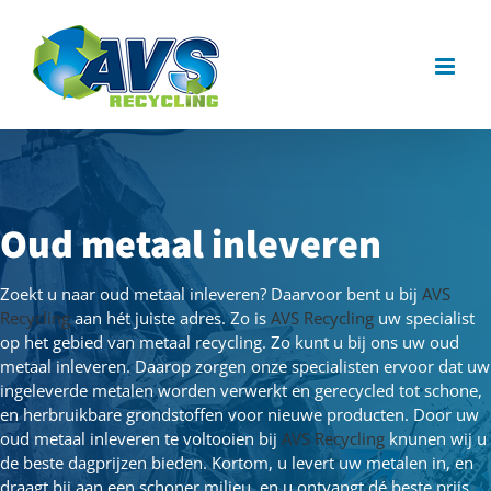
Ga
naar
inhoud
Oud metaal inleveren
Zoekt u naar oud metaal inleveren? Daarvoor bent u bij
AVS
Recycling
aan hét juiste adres. Zo is
AVS Recycling
uw specialist
op het gebied van metaal recycling. Zo kunt u bij ons uw oud
metaal inleveren. Daarop zorgen onze specialisten ervoor dat uw
ingeleverde metalen worden verwerkt en gerecycled tot schone,
en herbruikbare grondstoffen voor nieuwe producten. Door uw
oud metaal inleveren te voltooien bij
AVS Recycling
knunen wij u
de beste dagprijzen bieden. Kortom, u levert uw metalen in, en
draagt bij aan een schoner milieu, en u ontvangt dé beste prijs