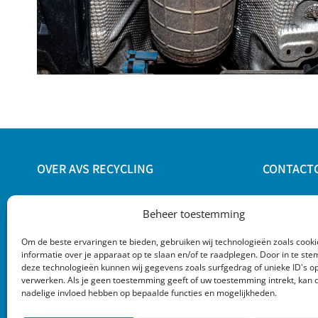
OVER AVS RECYCLING
CONTACT
AVS Recycling houdt zich bezig met
AVS Recyc
Beheer toestemming
recycling en handel in oud ijzer en
Nijverheid
metaalafvallen. Wij staan voor scherpe
7442 CH Ni
Om de beste ervaringen te bieden, gebruiken wij technologieën zoals cook
prijzen, goede logistieke afwikkeling en
informatie over je apparaat op te slaan en/of te raadplegen. Door in te s
M:
+ 316-
voor eerlijke, klantgerichte service.
deze technologieën kunnen wij gegevens zoals surfgedrag of unieke ID's op
E:
info@avs
verwerken. Als je geen toestemming geeft of uw toestemming intrekt, kan d
nadelige invloed hebben op bepaalde functies en mogelijkheden.
Meer over ons…
KvK: 6118