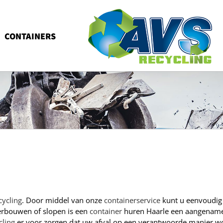
CONTAINERS
cycling
. Door middel van onze
containerservice
kunt u eenvoudig
verbouwen of slopen is een
container
huren Haarle een aangenam
cling
er voor zorgen dat uw afval op een verantwoorde manier w