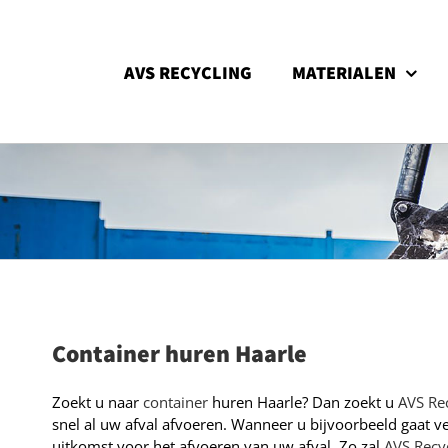
Ga
naar
inhoud
AVS RECYCLING
MATERIALEN
Container huren Haarle
Zoekt u naar
container
huren Haarle? Dan zoekt u
AVS Re
snel al uw afval afvoeren. Wanneer u bijvoorbeeld gaat 
uitkomst voor het afvoeren van uw afval. Zo zal
AVS Recy