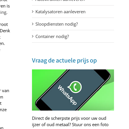
en is
Katalysatoren aanleveren
ling
.
Sloopdiensten nodig?
root
 Denk
Container nodig?
k
en.
e
Vraag de actuele prijs op
r van
en
t
onze
Direct de scherpste prijs voor uw oud
ijzer of oud metaal? Stuur ons een foto
an