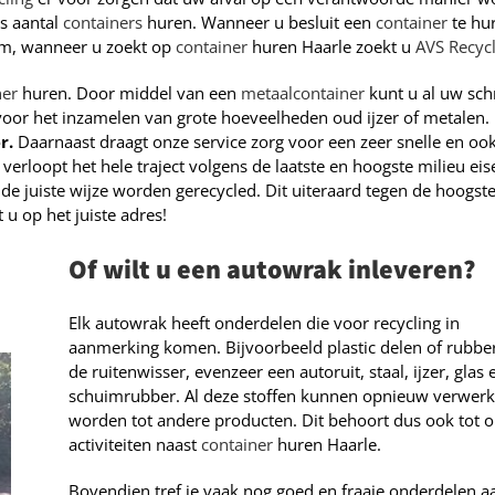
s aantal
containers
huren. Wanneer u besluit een
container
te hur
om, wanneer u zoekt op
container
huren Haarle zoekt u
AVS Recyc
ner
huren. Door middel van een
metaalcontainer
kunt u al uw sch
 voor het inzamelen van grote hoeveelheden oud ijzer of metalen.
r.
Daarnaast draagt onze service zorg voor een zeer snelle en oo
verloopt het hele traject volgens de laatste en hoogste milieu eis
e juiste wijze worden gerecycled. Dit uiteraard tegen de hoogst
u op het juiste adres!
Of wilt u een autowrak inleveren?
Elk autowrak heeft onderdelen die voor recycling in
aanmerking komen. Bijvoorbeeld plastic delen of rubbe
de ruitenwisser, evenzeer een autoruit, staal, ijzer, glas 
schuimrubber. Al deze stoffen kunnen opnieuw verwerk
worden tot andere producten. Dit behoort dus ook tot 
activiteiten naast
container
huren Haarle.
Bovendien tref je vaak nog goed en fraaie onderdelen a