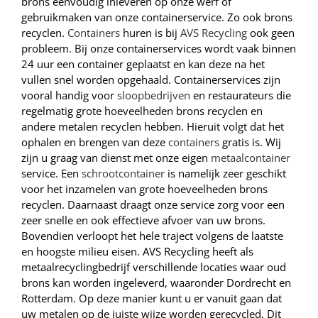
brons eenvoudig inleveren op onze werf of
gebruikmaken van onze containerservice. Zo ook brons
recyclen.
Containers
huren is bij
AVS Recycling
ook geen
probleem. Bij onze containerservices wordt vaak binnen
24 uur een container geplaatst en kan deze na het
vullen snel worden opgehaald. Containerservices zijn
vooral handig voor
sloopbedrijven
en restaurateurs die
regelmatig grote hoeveelheden brons recyclen en
andere metalen recyclen hebben. Hieruit volgt dat het
ophalen en brengen van deze
containers
gratis is. Wij
zijn u graag van dienst met onze eigen
metaalcontainer
service. Een
schrootcontainer
is namelijk zeer geschikt
voor het inzamelen van grote hoeveelheden brons
recyclen. Daarnaast draagt onze service zorg voor een
zeer snelle en ook effectieve afvoer van uw brons.
Bovendien verloopt het hele traject volgens de laatste
en hoogste milieu eisen. AVS Recycling heeft als
metaalrecyclingbedrijf verschillende locaties waar oud
brons kan worden ingeleverd, waaronder Dordrecht en
Rotterdam. Op deze manier kunt u er vanuit gaan dat
uw metalen op de juiste wijze worden gerecycled. Dit