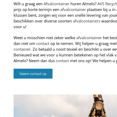
Wilt u graag een
Afvalcontainer
huren Almelo?
AVS Recycl
prijs op korte termijn een
afvalcontainer
plaatsen bij u i
klussen bent, zorgen wij voor een snelle levering van jo
beschikken over diverse soorten
afvalcontainers
waardoor 
voor u!
Weet u misschien niet zeker welke
afvalcontainer
het bes
dan niet om
contact
op te nemen. Wij helpen u graag met 
container
. Zo betaald u nooit teveel en beschikt u over 
Benieuwd wat we voor u kunnen betekenen op het vlak 
Almelo? Neem dan dus
contact
met ons op! We helpen u g
Neem contact op