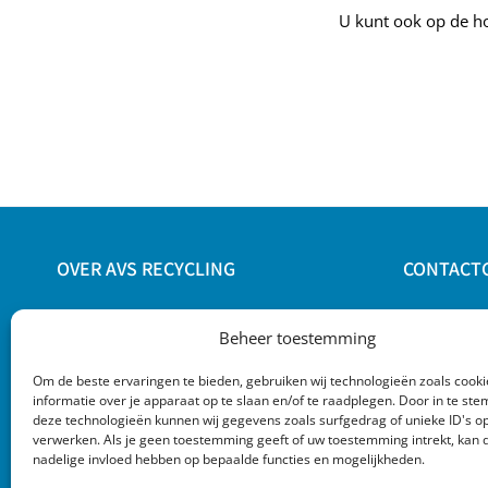
U kunt ook op de ho
OVER AVS RECYCLING
CONTACT
AVS Recycling houdt zich bezig met
AVS Recyc
Beheer toestemming
recycling en handel in oud ijzer en
Nijverheid
metaalafvallen. Wij staan voor scherpe
7442 CH Ni
Om de beste ervaringen te bieden, gebruiken wij technologieën zoals cook
prijzen, goede logistieke afwikkeling en
informatie over je apparaat op te slaan en/of te raadplegen. Door in te s
M:
+ 316-
deze technologieën kunnen wij gegevens zoals surfgedrag of unieke ID's op
voor eerlijke, klantgerichte service.
E:
info@avs
verwerken. Als je geen toestemming geeft of uw toestemming intrekt, kan d
nadelige invloed hebben op bepaalde functies en mogelijkheden.
Meer over ons…
KvK: 6118