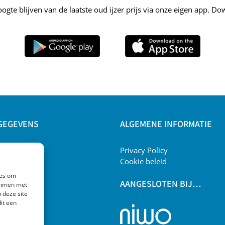
ogte blijven van de laatste oud ijzer prijs via onze eigen app. D
GEGEVENS
ALGEMENE INFORMATIE
ling
Privacy Policy
sweg 6
Cookie beleid
jverdal
ies om
AANGESLOTEN BIJ…
temmen met
12198086
 deze site
recycling.nl
it een
8115