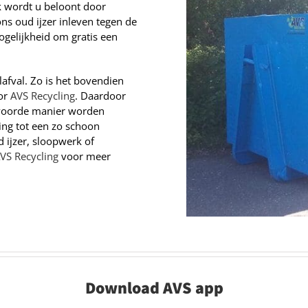
k wordt u beloont door
ons oud ijzer inleven tegen de
ogelijkheid om gratis een
fval. Zo is het bovendien
oor
AVS Recycling
. Daardoor
twoorde manier worden
ing tot een zo schoon
 ijzer, sloopwerk of
VS Recycling
voor meer
Download AVS app