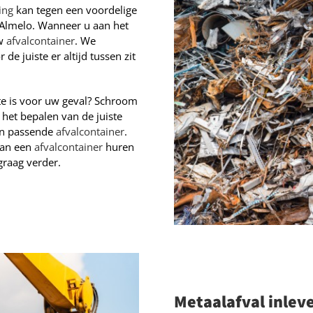
ing
kan tegen een voordelige
n Almelo. Wanneer u aan het
uw
afvalcontainer
. We
de juiste er altijd tussen zit
te is voor uw geval? Schroom
het bepalen van de juiste
een passende
afvalcontainer
.
van een
afvalcontainer
huren
raag verder.
Metaalafval inlev